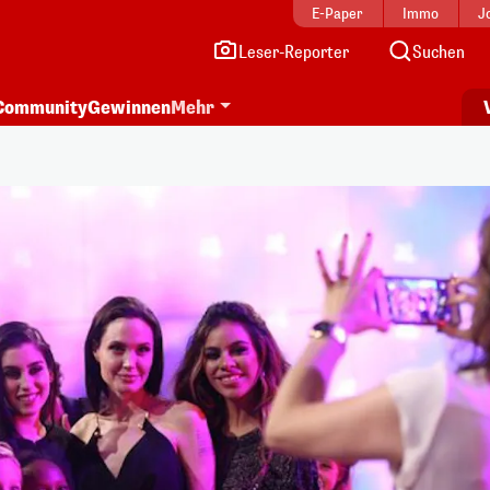
E-Paper
Immo
J
Leser-Reporter
Suchen
Community
Gewinnen
Mehr