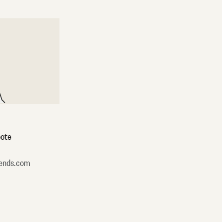
ote
ends.com