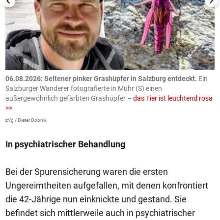
06.08.2026: Seltener pinker Grashüpfer in Salzburg entdeckt.
Ein
0
Salzburger Wanderer fotografierte in Muhr (S) einen
S
außergewöhnlich gefärbten Grashüpfer –
das Tier ist leuchtend rosa
U
>>
AP
zVg / Dieter Dobnik
In psychiatrischer Behandlung
Bei der Spurensicherung waren die ersten
Ungereimtheiten aufgefallen, mit denen konfrontiert
die 42-Jährige nun einknickte und gestand. Sie
befindet sich mittlerweile auch in psychiatrischer