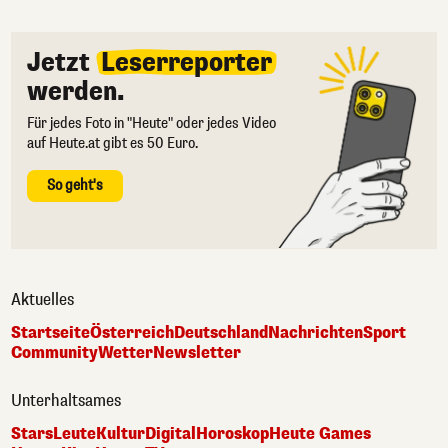
Jetzt
Leserreporter
werden.
Für jedes Foto in "Heute" oder jedes Video
auf Heute.at gibt es 50 Euro.
So geht's
Aktuelles
Startseite
Österreich
Deutschland
Nachrichten
Sport
Community
Wetter
Newsletter
Unterhaltsames
Stars
Leute
Kultur
Digital
Horoskop
Heute Games