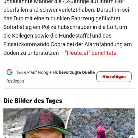
unbekannte Männer die 42-Jährige auf ihrem Hof
überfallen und schwer verletzt haben. Daraufhin sei
das Duo mit einem dunklen Fahrzeug geflüchtet.
Sofort stieg ein Polizeihubschrauber in die Luft, um
die Kollegen sowie die Hundestaffel und das
Einsatzkommando Cobra bei der Alarmfahndung am
Boden zu unterstützen –
"Heute.at" berichtete
.
"Heute"
auf Google als
bevorzugte Quelle
Hinzufügen
festlegen
1/50
Die Bilder des Tages