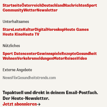
Startseite
Österreich
Deutschland
Nachrichten
Sport
Community
Wetter
Newsletter
Unterhaltsames
Stars
Leute
Kultur
Digital
Horoskop
Heute Games
Heute Kino
Heute TV
Nützliches
Sport Datencenter
Gewinnspiele
Rezepte
Gesundheit
Wohnen
Verkehrsmeldungen
Motor
Reisen
Video
Externe Angebote
NewsFlix
Gesundheitstrends.com
Topaktuell und direkt in deinem Email-Postfach.
Der Heute-Newsletter.
Jetzt abonnieren