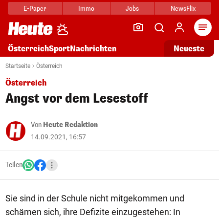
E-Paper
Immo
Jobs
NewsFlix
Arti
Österreich
Sport
Nachrichten
Neueste
Startseite
Österreich
Österreich
Angst vor dem Lesestoff
Von
Heute Redaktion
14.09.2021, 16:57
Teilen
Sie sind in der Schule nicht mitgekommen und
schämen sich, ihre Defizite einzugestehen: In