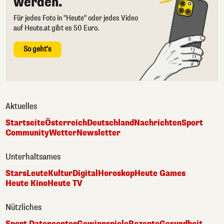
werden.
Für jedes Foto in "Heute" oder jedes Video
auf Heute.at gibt es 50 Euro.
So geht's
Aktuelles
Startseite
Österreich
Deutschland
Nachrichten
Sport
Community
Wetter
Newsletter
Unterhaltsames
Stars
Leute
Kultur
Digital
Horoskop
Heute Games
Heute Kino
Heute TV
Nützliches
Sport Datencenter
Gewinnspiele
Rezepte
Gesundheit