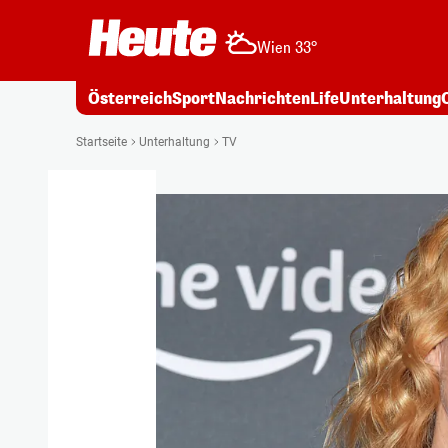
Wien 33°
Österreich
Sport
Nachrichten
Life
Unterhaltung
Startseite
Unterhaltung
TV