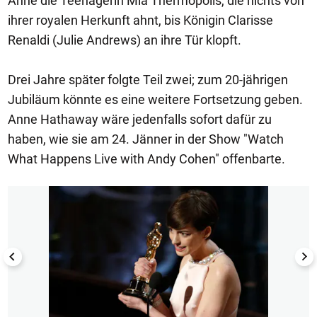
Anne die Teenagerin Mia Thermopolis, die nichts von
ihrer royalen Herkunft ahnt, bis Königin Clarisse
Renaldi (Julie Andrews) an ihre Tür klopft.
Drei Jahre später folgte Teil zwei; zum 20-jährigen
Jubiläum könnte es eine weitere Fortsetzung geben.
Anne Hathaway wäre jedenfalls sofort dafür zu
haben, wie sie am 24. Jänner in der Show "Watch
What Happens Live with Andy Cohen" offenbarte.
1/10