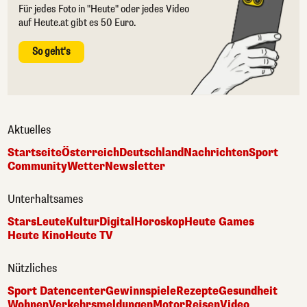
Für jedes Foto in "Heute" oder jedes Video
auf Heute.at gibt es 50 Euro.
So geht's
Aktuelles
Startseite
Österreich
Deutschland
Nachrichten
Sport
Community
Wetter
Newsletter
Unterhaltsames
Stars
Leute
Kultur
Digital
Horoskop
Heute Games
Heute Kino
Heute TV
Nützliches
Sport Datencenter
Gewinnspiele
Rezepte
Gesundheit
Wohnen
Verkehrsmeldungen
Motor
Reisen
Video