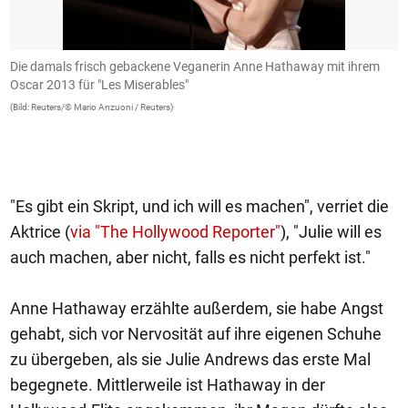
Die damals frisch gebackene Veganerin Anne Hathaway mit ihrem
A
Oscar 2013 für "Les Miserables"
b
e
(Bild: Reuters/© Mario Anzuoni / Reuters)
A
i
(B
"Es gibt ein Skript, und ich will es machen", verriet die
Aktrice (
via "The Hollywood Reporter"
), "Julie will es
auch machen, aber nicht, falls es nicht perfekt ist."
Anne Hathaway erzählte außerdem, sie habe Angst
gehabt, sich vor Nervosität auf ihre eigenen Schuhe
zu übergeben, als sie Julie Andrews das erste Mal
begegnete. Mittlerweile ist Hathaway in der