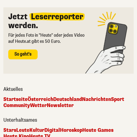
Jetzt
Leserreporter
werden.
Für jedes Foto in "Heute" oder jedes Video
auf Heute.at gibt es 50 Euro.
So geht's
Aktuelles
Startseite
Österreich
Deutschland
Nachrichten
Sport
Community
Wetter
Newsletter
Unterhaltsames
Stars
Leute
Kultur
Digital
Horoskop
Heute Games
Heute Kino
Heute TV