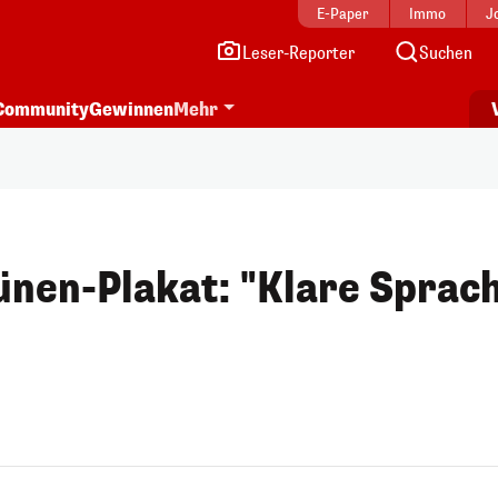
E-Paper
Immo
J
Leser-Reporter
Suchen
Community
Gewinnen
Mehr
nen-Plakat: "Klare Sprac