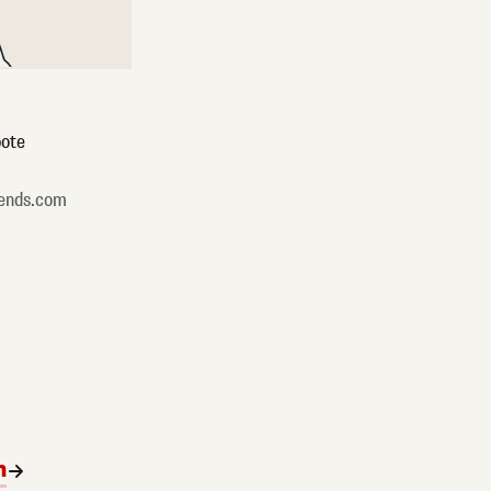
ote
ends.com
n