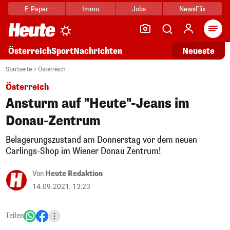
E-Paper
Immo
Jobs
NewsFlix
Arti
Österreich
Sport
Nachrichten
Neueste
Startseite
Österreich
Österreich
Ansturm auf "Heute"-Jeans im
Donau-Zentrum
Belagerungszustand am Donnerstag vor dem neuen
Carlings-Shop im Wiener Donau Zentrum!
Von
Heute Redaktion
14.09.2021, 13:23
Teilen