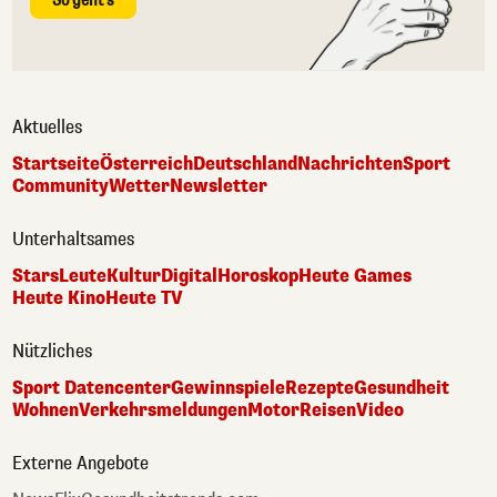
So geht's
Aktuelles
Startseite
Österreich
Deutschland
Nachrichten
Sport
Community
Wetter
Newsletter
Unterhaltsames
Stars
Leute
Kultur
Digital
Horoskop
Heute Games
Heute Kino
Heute TV
Nützliches
Sport Datencenter
Gewinnspiele
Rezepte
Gesundheit
Wohnen
Verkehrsmeldungen
Motor
Reisen
Video
Externe Angebote