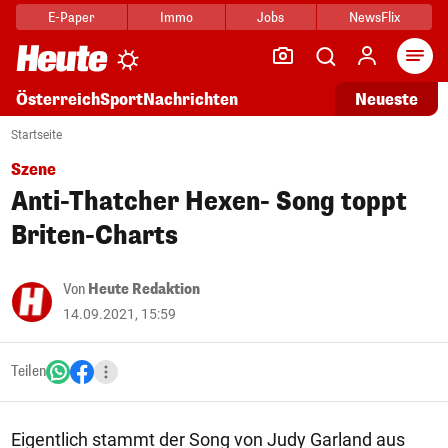
E-Paper
Immo
Jobs
NewsFlix
Arti
Österreich
Sport
Nachrichten
Neueste
Startseite
Szene
Anti-Thatcher Hexen- Song toppt
Briten-Charts
Von
Heute Redaktion
14.09.2021, 15:59
Teilen
Eigentlich stammt der Song von Judy Garland aus