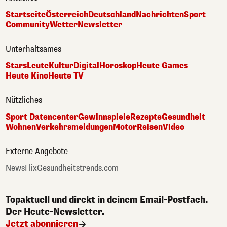
Startseite
Österreich
Deutschland
Nachrichten
Sport
Community
Wetter
Newsletter
Unterhaltsames
Stars
Leute
Kultur
Digital
Horoskop
Heute Games
Heute Kino
Heute TV
Nützliches
Sport Datencenter
Gewinnspiele
Rezepte
Gesundheit
Wohnen
Verkehrsmeldungen
Motor
Reisen
Video
Externe Angebote
NewsFlix
Gesundheitstrends.com
Topaktuell und direkt in deinem Email-Postfach.
Der Heute-Newsletter.
Jetzt abonnieren