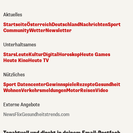
Aktuelles
Startseite
Österreich
Deutschland
Nachrichten
Sport
Community
Wetter
Newsletter
Unterhaltsames
Stars
Leute
Kultur
Digital
Horoskop
Heute Games
Heute Kino
Heute TV
Nützliches
Sport Datencenter
Gewinnspiele
Rezepte
Gesundheit
Wohnen
Verkehrsmeldungen
Motor
Reisen
Video
Externe Angebote
NewsFlix
Gesundheitstrends.com