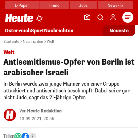
E-Paper
Immo
Jobs
NewsFlix
Arti
Österreich
Sport
Nachrichten
Neueste
Startseite
Nachrichten
Welt
Welt
Antisemitismus-Opfer von Berlin ist
arabischer Israeli
In Berlin wurde zwei junge Männer von einer Gruppe
attackiert und antisemitisch beschimpft. Dabei sei er gar
nicht Jude, sagt das 21-jährige Opfer.
Von
Heute Redaktion
13.09.2021, 20:56
Teilen