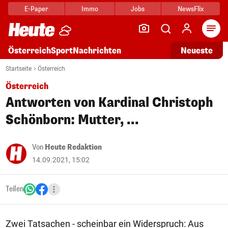
E-Paper
Immo
Jobs
NewsFlix
Arti
Österreich
Sport
Nachrichten
Neueste
Startseite
Österreich
Österreich
Antworten von Kardinal Christoph
Schönborn: Mutter, ...
Von
Heute Redaktion
14.09.2021, 15:02
Teilen
Zwei Tatsachen - scheinbar ein Widerspruch: Aus