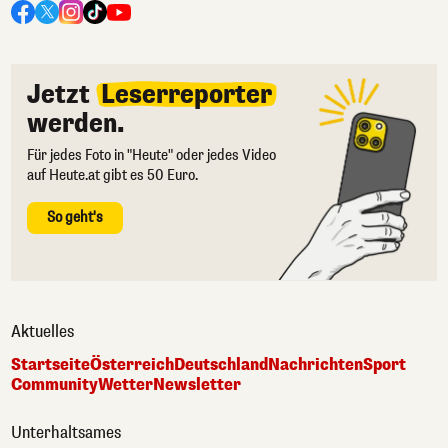
Jetzt
Leserreporter
werden.
Für jedes Foto in "Heute" oder jedes Video
auf Heute.at gibt es 50 Euro.
So geht's
Aktuelles
Startseite
Österreich
Deutschland
Nachrichten
Sport
Community
Wetter
Newsletter
Unterhaltsames