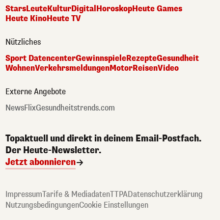
Stars
Leute
Kultur
Digital
Horoskop
Heute Games
Heute Kino
Heute TV
Nützliches
Sport Datencenter
Gewinnspiele
Rezepte
Gesundheit
Wohnen
Verkehrsmeldungen
Motor
Reisen
Video
Externe Angebote
NewsFlix
Gesundheitstrends.com
Topaktuell und direkt in deinem Email-Postfach.
Der Heute-Newsletter.
Jetzt abonnieren
Impressum
Tarife & Mediadaten
TTPA
Datenschutzerklärung
Nutzungsbedingungen
Cookie Einstellungen