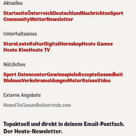
Aktuelles
Startseite
Österreich
Deutschland
Nachrichten
Sport
Community
Wetter
Newsletter
Unterhaltsames
Stars
Leute
Kultur
Digital
Horoskop
Heute Games
Heute Kino
Heute TV
Nützliches
Sport Datencenter
Gewinnspiele
Rezepte
Gesundheit
Wohnen
Verkehrsmeldungen
Motor
Reisen
Video
Externe Angebote
NewsFlix
Gesundheitstrends.com
Topaktuell und direkt in deinem Email-Postfach.
Der Heute-Newsletter.