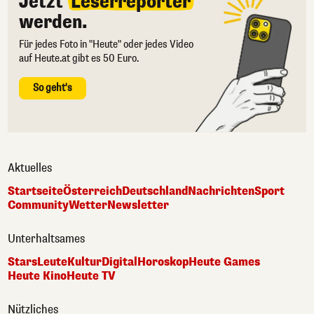
Jetzt
Leserreporter
werden.
Für jedes Foto in "Heute" oder jedes Video
auf Heute.at gibt es 50 Euro.
So geht's
Aktuelles
Startseite
Österreich
Deutschland
Nachrichten
Sport
Community
Wetter
Newsletter
Unterhaltsames
Stars
Leute
Kultur
Digital
Horoskop
Heute Games
Heute Kino
Heute TV
Nützliches