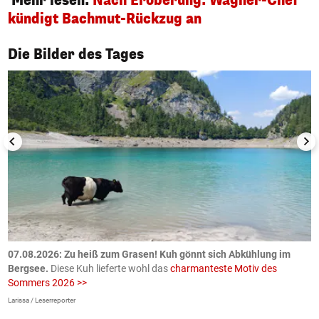
Mehr lesen:
Nach Eroberung: Wagner-Chef
kündigt Bachmut-Rückzug an
1/50
Die Bilder des Tages
ch
07.08.2026: Zu heiß zum Grasen! Kuh gönnt sich Abkühlung im
0
Bergsee.
Diese Kuh lieferte wohl das
charmanteste Motiv des
S
Sommers 2026 >>
a
>
Larissa / Leserreporter
zV