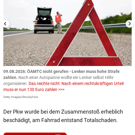
09.08.2026: ÖAMTC nicht gerufen - Lenker muss hohe Strafe
0
en
zahlen.
Nach einer Autopanne wollte ein Lenker selbst Hilfe
H
organisieren.
Das reichte nicht: Nach einem rechtskräftigen Urteil
u
muss er nun 130 Euro zahlen >>>
m
Getty Images/iStockphoto
Fa
Der Pkw wurde bei dem Zusammenstoß erheblich
beschädigt, am Fahrrad entstand Totalschaden.