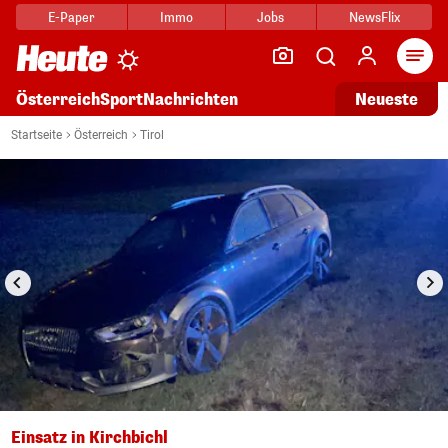
E-Paper
Immo
Jobs
NewsFlix
Arti
Österreich
Sport
Nachrichten
Neueste
i
1/2
Startseite
Österreich
Tirol
Einsatz in Kirchbichl