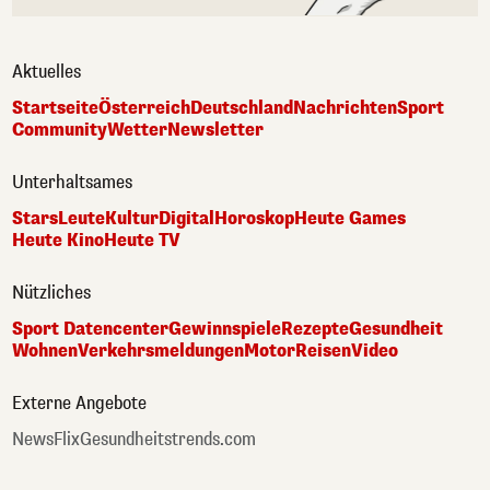
Aktuelles
Startseite
Österreich
Deutschland
Nachrichten
Sport
Community
Wetter
Newsletter
Unterhaltsames
Stars
Leute
Kultur
Digital
Horoskop
Heute Games
Heute Kino
Heute TV
Nützliches
Sport Datencenter
Gewinnspiele
Rezepte
Gesundheit
Wohnen
Verkehrsmeldungen
Motor
Reisen
Video
Externe Angebote
NewsFlix
Gesundheitstrends.com