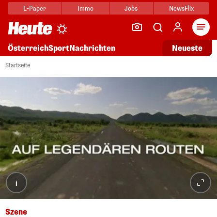
E-Paper
Immo
Jobs
NewsFlix
Arti
Österreich
Sport
Nachrichten
Neueste
Startseite
i
Szene