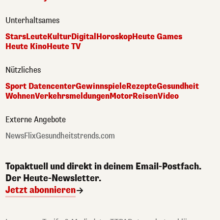
Unterhaltsames
Stars
Leute
Kultur
Digital
Horoskop
Heute Games
Heute Kino
Heute TV
Nützliches
Sport Datencenter
Gewinnspiele
Rezepte
Gesundheit
Wohnen
Verkehrsmeldungen
Motor
Reisen
Video
Externe Angebote
NewsFlix
Gesundheitstrends.com
Topaktuell und direkt in deinem Email-Postfach.
Der Heute-Newsletter.
Jetzt abonnieren