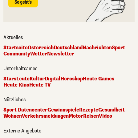
So geht's
Aktuelles
Startseite
Österreich
Deutschland
Nachrichten
Sport
Community
Wetter
Newsletter
Unterhaltsames
Stars
Leute
Kultur
Digital
Horoskop
Heute Games
Heute Kino
Heute TV
Nützliches
Sport Datencenter
Gewinnspiele
Rezepte
Gesundheit
Wohnen
Verkehrsmeldungen
Motor
Reisen
Video
Externe Angebote