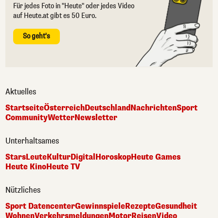
Für jedes Foto in "Heute" oder jedes Video
auf Heute.at gibt es 50 Euro.
So geht's
Aktuelles
Startseite
Österreich
Deutschland
Nachrichten
Sport
Community
Wetter
Newsletter
Unterhaltsames
Stars
Leute
Kultur
Digital
Horoskop
Heute Games
Heute Kino
Heute TV
Nützliches
Sport Datencenter
Gewinnspiele
Rezepte
Gesundheit
Wohnen
Verkehrsmeldungen
Motor
Reisen
Video