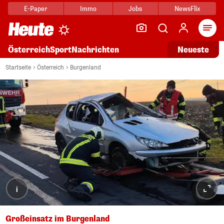
E-Paper
Immo
Jobs
NewsFlix
Arti
Österreich
Sport
Nachrichten
Neueste
Startseite
Österreich
Burgenland
i
Großeinsatz im Burgenland