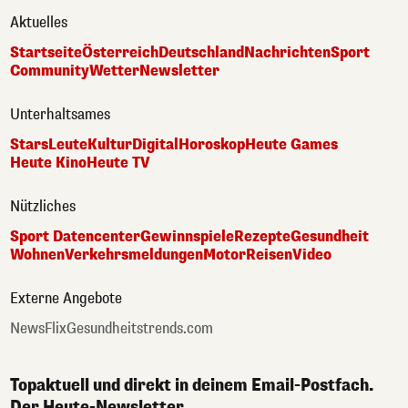
Aktuelles
Startseite
Österreich
Deutschland
Nachrichten
Sport
Community
Wetter
Newsletter
Unterhaltsames
Stars
Leute
Kultur
Digital
Horoskop
Heute Games
Heute Kino
Heute TV
Nützliches
Sport Datencenter
Gewinnspiele
Rezepte
Gesundheit
Wohnen
Verkehrsmeldungen
Motor
Reisen
Video
Externe Angebote
NewsFlix
Gesundheitstrends.com
Topaktuell und direkt in deinem Email-Postfach.
Der Heute-Newsletter.