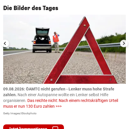
1/50
Die Bilder des Tages
09.08.2026: ÖAMTC nicht gerufen - Lenker muss hohe Strafe
0
en
zahlen.
Nach einer Autopanne wollte ein Lenker selbst Hilfe
H
organisieren.
Das reichte nicht: Nach einem rechtskräftigen Urteil
u
muss er nun 130 Euro zahlen >>>
m
Getty Images/iStockphoto
Fa