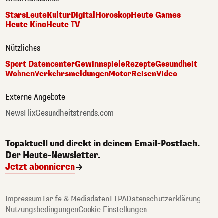
Stars
Leute
Kultur
Digital
Horoskop
Heute Games
Heute Kino
Heute TV
Nützliches
Sport Datencenter
Gewinnspiele
Rezepte
Gesundheit
Wohnen
Verkehrsmeldungen
Motor
Reisen
Video
Externe Angebote
NewsFlix
Gesundheitstrends.com
Topaktuell und direkt in deinem Email-Postfach.
Der Heute-Newsletter.
Jetzt abonnieren
Impressum
Tarife & Mediadaten
TTPA
Datenschutzerklärung
Nutzungsbedingungen
Cookie Einstellungen