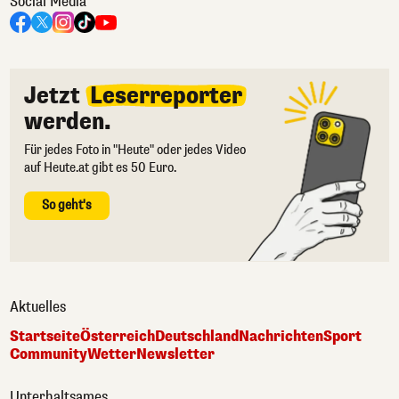
Social Media
Jetzt
Leserreporter
werden.
Für jedes Foto in "Heute" oder jedes Video
auf Heute.at gibt es 50 Euro.
So geht's
Aktuelles
Startseite
Österreich
Deutschland
Nachrichten
Sport
Community
Wetter
Newsletter
Unterhaltsames