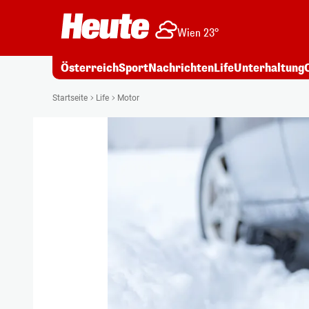
Wien 23°
Österreich
Sport
Nachrichten
Life
Unterhaltung
Startseite
Life
Motor