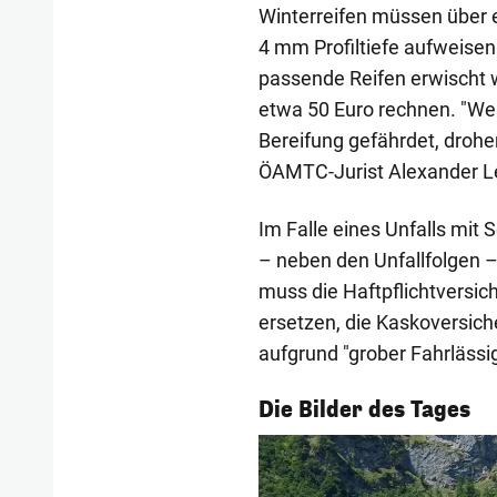
Winterreifen müssen über
4 mm Profiltiefe aufweise
passende Reifen erwischt 
etwa 50 Euro rechnen. "We
Bereifung gefährdet, drohen
ÖAMTC-Jurist Alexander Let
Im Falle eines Unfalls mi
– neben den Unfallfolgen 
muss die Haftpflichtversi
ersetzen, die Kaskoversic
aufgrund "grober Fahrlässi
1/55
Die Bilder des Tages