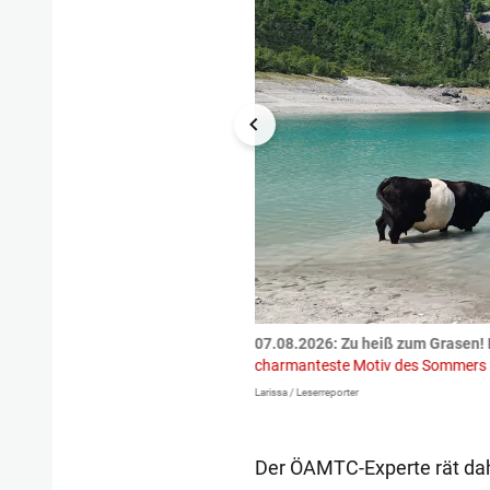
tzte.
Zu einem tragischen
07.08.2026: Zu heiß zum Grasen! 
igen gekommen.
Bei einem Frontal-
charmanteste Motiv des Sommers
Larissa / Leserreporter
Der ÖAMTC-Experte rät dah