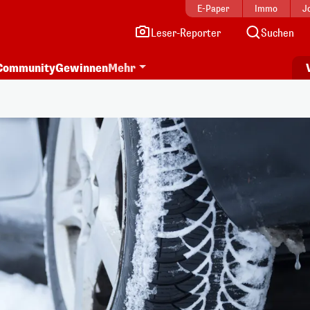
E-Paper
Immo
J
Leser-Reporter
Suchen
Community
Gewinnen
Mehr