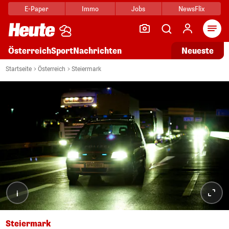
E-Paper
Immo
Jobs
NewsFlix
Arti
Österreich
Sport
Nachrichten
Neueste
Startseite
Österreich
Steiermark
i
Steiermark