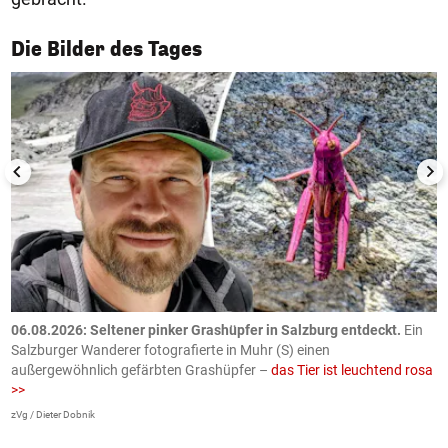
1/50
Die Bilder des Tages
06.08.2026: Seltener pinker Grashüpfer in Salzburg entdeckt.
Ein
0
Salzburger Wanderer fotografierte in Muhr (S) einen
S
außergewöhnlich gefärbten Grashüpfer –
das Tier ist leuchtend rosa
U
>>
AP
zVg / Dieter Dobnik