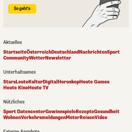
So geht's
Aktuelles
Startseite
Österreich
Deutschland
Nachrichten
Sport
Community
Wetter
Newsletter
Unterhaltsames
Stars
Leute
Kultur
Digital
Horoskop
Heute Games
Heute Kino
Heute TV
Nützliches
Sport Datencenter
Gewinnspiele
Rezepte
Gesundheit
Wohnen
Verkehrsmeldungen
Motor
Reisen
Video
Externe Angebote