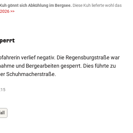
Kuh gönnt sich Abkühlung im Bergsee.
Diese Kuh lieferte wohl das
06.08
 2026 >>
fotog
>>
zVg / Di
perrt
ofahrerin verlief negativ. Die Regensburgstraße war
fnahme und Bergearbeiten gesperrt. Dies führte zu
der Schuhmacherstraße.
:15
all