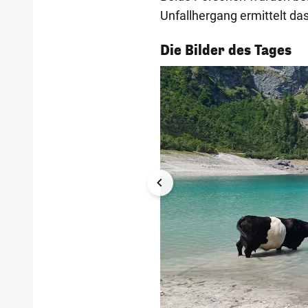
Unfallhergang ermittelt da
1/55
Die Bilder des Tages