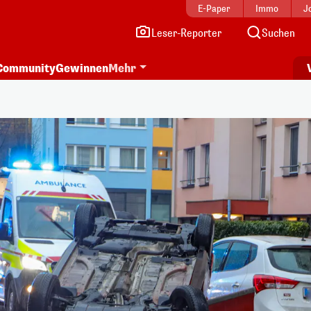
E-Paper
Immo
J
Leser-Reporter
Suchen
Community
Gewinnen
Mehr
i