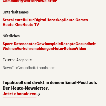
Community
Wetter
Newsletter
Unterhaltsames
Stars
Leute
Kultur
Digital
Horoskop
Heute Games
Heute Kino
Heute TV
Nützliches
Sport Datencenter
Gewinnspiele
Rezepte
Gesundheit
Wohnen
Verkehrsmeldungen
Motor
Reisen
Video
Externe Angebote
NewsFlix
Gesundheitstrends.com
Topaktuell und direkt in deinem Email-Postfach.
Der Heute-Newsletter.
Jetzt abonnieren