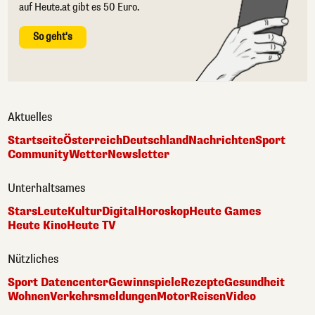
auf Heute.at gibt es 50 Euro.
So geht's
Aktuelles
Startseite
Österreich
Deutschland
Nachrichten
Sport
Community
Wetter
Newsletter
Unterhaltsames
Stars
Leute
Kultur
Digital
Horoskop
Heute Games
Heute Kino
Heute TV
Nützliches
Sport Datencenter
Gewinnspiele
Rezepte
Gesundheit
Wohnen
Verkehrsmeldungen
Motor
Reisen
Video