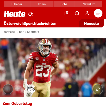
E-Paper
Immo
Jobs
NewsFlix
Arti
Österreich
Sport
Nachrichten
Neueste
Startseite
Sport
Sportmix
i
Zum Geburtstag