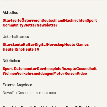
Aktuelles
Startseite
Österreich
Deutschland
Nachrichten
Sport
Community
Wetter
Newsletter
Unterhaltsames
Stars
Leute
Kultur
Digital
Horoskop
Heute Games
Heute Kino
Heute TV
Nützliches
Sport Datencenter
Gewinnspiele
Rezepte
Gesundheit
Wohnen
Verkehrsmeldungen
Motor
Reisen
Video
Externe Angebote
NewsFlix
Gesundheitstrends.com