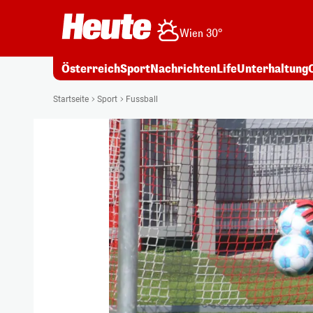
Wien 30°
Österreich
Sport
Nachrichten
Life
Unterhaltung
Startseite
Sport
Fussball