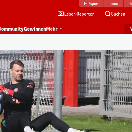
E-Paper
Immo
J
Leser-Reporter
Suchen
Community
Gewinnen
Mehr