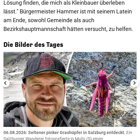
Lösung finden, die mich als Kleinbauer überleben
lässt." Bürgermeister Hammer ist mit seinem Latein
am Ende, sowohl Gemeinde als auch
Bezirkshauptmannschaft hätten versucht, zu helfen.
1/50
Die Bilder des Tages
06.08.2026: Seltener pinker Grashüpfer in Salzburg entdeckt.
Ein
0
Salzburger Wanderer fotografierte in Muhr (S) einen
S