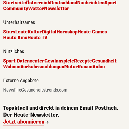
Startseite
Österreich
Deutschland
Nachrichten
Sport
Community
Wetter
Newsletter
Unterhaltsames
Stars
Leute
Kultur
Digital
Horoskop
Heute Games
Heute Kino
Heute TV
Nützliches
Sport Datencenter
Gewinnspiele
Rezepte
Gesundheit
Wohnen
Verkehrsmeldungen
Motor
Reisen
Video
Externe Angebote
NewsFlix
Gesundheitstrends.com
Topaktuell und direkt in deinem Email-Postfach.
Der Heute-Newsletter.
Jetzt abonnieren