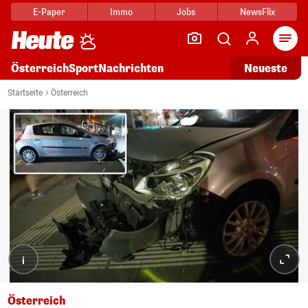
E-Paper
Immo
Jobs
NewsFlix
Arti
Österreich
Sport
Nachrichten
Neueste
Startseite
Österreich
i
Österreich