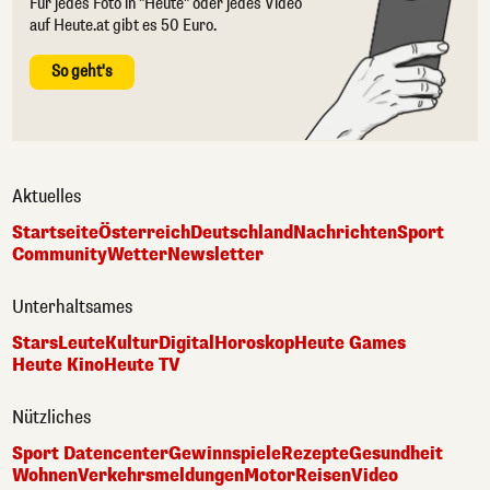
Für jedes Foto in "Heute" oder jedes Video
auf Heute.at gibt es 50 Euro.
So geht's
Aktuelles
Startseite
Österreich
Deutschland
Nachrichten
Sport
Community
Wetter
Newsletter
Unterhaltsames
Stars
Leute
Kultur
Digital
Horoskop
Heute Games
Heute Kino
Heute TV
Nützliches
Sport Datencenter
Gewinnspiele
Rezepte
Gesundheit
Wohnen
Verkehrsmeldungen
Motor
Reisen
Video