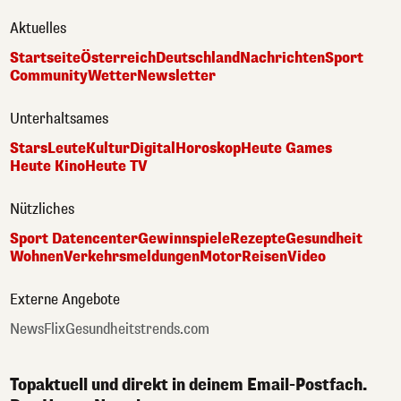
Aktuelles
Startseite
Österreich
Deutschland
Nachrichten
Sport
Community
Wetter
Newsletter
Unterhaltsames
Stars
Leute
Kultur
Digital
Horoskop
Heute Games
Heute Kino
Heute TV
Nützliches
Sport Datencenter
Gewinnspiele
Rezepte
Gesundheit
Wohnen
Verkehrsmeldungen
Motor
Reisen
Video
Externe Angebote
NewsFlix
Gesundheitstrends.com
Topaktuell und direkt in deinem Email-Postfach.