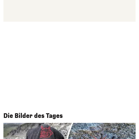
1/50
Die Bilder des Tages