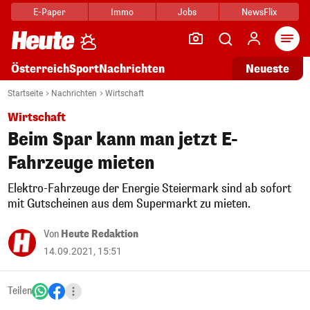
E-Paper
Immo
Jobs
NewsFlix
Arti
Österreich
Sport
Nachrichten
Neueste
Startseite
Nachrichten
Wirtschaft
Wirtschaft
Beim Spar kann man jetzt E-
Fahrzeuge mieten
Elektro-Fahrzeuge der Energie Steiermark sind ab sofort
mit Gutscheinen aus dem Supermarkt zu mieten.
Von
Heute Redaktion
14.09.2021, 15:51
Teilen