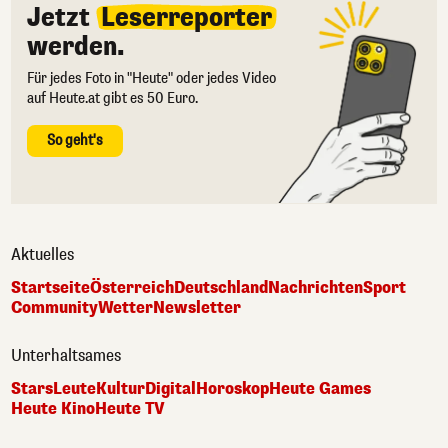
Jetzt
Leserreporter
werden.
Für jedes Foto in "Heute" oder jedes Video
auf Heute.at gibt es 50 Euro.
So geht's
Aktuelles
Startseite
Österreich
Deutschland
Nachrichten
Sport
Community
Wetter
Newsletter
Unterhaltsames
Stars
Leute
Kultur
Digital
Horoskop
Heute Games
Heute Kino
Heute TV