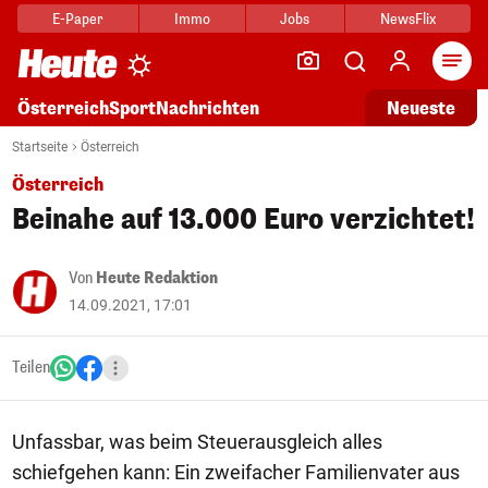
E-Paper
Immo
Jobs
NewsFlix
Arti
Österreich
Sport
Nachrichten
Neueste
Startseite
Österreich
Österreich
Beinahe auf 13.000 Euro verzichtet!
Von
Heute Redaktion
14.09.2021, 17:01
Teilen
Unfassbar, was beim Steuerausgleich alles
schiefgehen kann: Ein zweifacher Familienvater aus