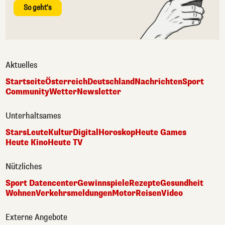
So geht's
Aktuelles
Startseite
Österreich
Deutschland
Nachrichten
Sport
Community
Wetter
Newsletter
Unterhaltsames
Stars
Leute
Kultur
Digital
Horoskop
Heute Games
Heute Kino
Heute TV
Nützliches
Sport Datencenter
Gewinnspiele
Rezepte
Gesundheit
Wohnen
Verkehrsmeldungen
Motor
Reisen
Video
Externe Angebote