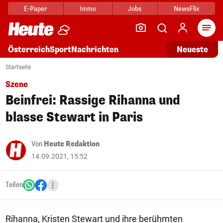
E-Paper
Immo
Jobs
NewsFlix
Arti
Österreich
Sport
Nachrichten
Neueste
Startseite
Szene
Beinfrei: Rassige Rihanna und
blasse Stewart in Paris
Von
Heute Redaktion
14.09.2021, 15:52
Teilen
Rihanna, Kristen Stewart und ihre berühmten