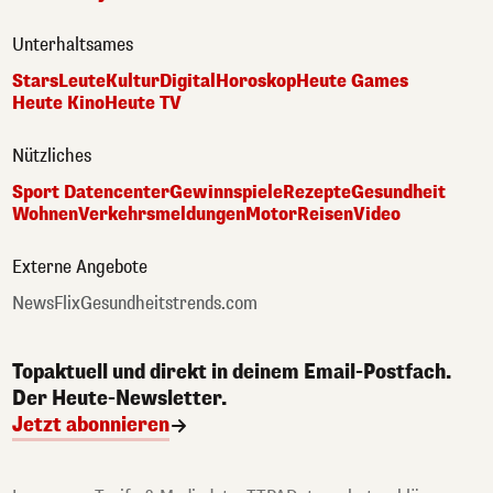
Unterhaltsames
Stars
Leute
Kultur
Digital
Horoskop
Heute Games
Heute Kino
Heute TV
Nützliches
Sport Datencenter
Gewinnspiele
Rezepte
Gesundheit
Wohnen
Verkehrsmeldungen
Motor
Reisen
Video
Externe Angebote
NewsFlix
Gesundheitstrends.com
Topaktuell und direkt in deinem Email-Postfach.
Der Heute-Newsletter.
Jetzt abonnieren