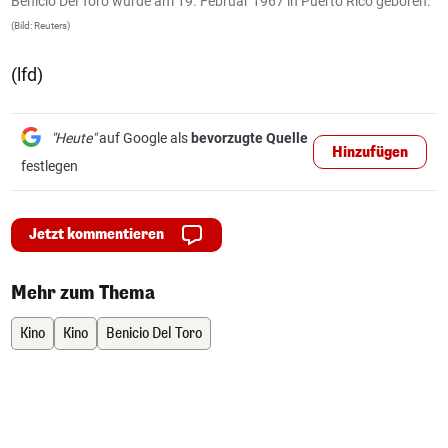
Benicio Del Toro wurde am 19. Februar 1967 in Puerto Rico geboren.
B
(Bild: Reuters)
(B
(lfd)
"Heute"
auf Google als
bevorzugte Quelle
Hinzufügen
festlegen
Jetzt kommentieren
Mehr zum Thema
Kino
Kino
Benicio Del Toro