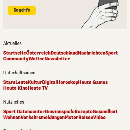
So geht's
Aktuelles
Startseite
Österreich
Deutschland
Nachrichten
Sport
Community
Wetter
Newsletter
Unterhaltsames
Stars
Leute
Kultur
Digital
Horoskop
Heute Games
Heute Kino
Heute TV
Nützliches
Sport Datencenter
Gewinnspiele
Rezepte
Gesundheit
Wohnen
Verkehrsmeldungen
Motor
Reisen
Video