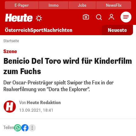
E-Paper
Immo
Jobs
NewsFlix
Arti
Österreich
Sport
Nachrichten
Neueste
Startseite
Szene
Benicio Del Toro wird für Kinderfilm
zum Fuchs
Der Oscar-Preisträger spielt Swiper the Fox in der
Realverfilmung von "Dora the Explorer".
Von
Heute Redaktion
13.09.2021, 18:41
Teilen