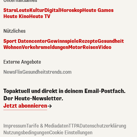
Unterhaltsames
Stars
Leute
Kultur
Digital
Horoskop
Heute Games
Heute Kino
Heute TV
Nützliches
Sport Datencenter
Gewinnspiele
Rezepte
Gesundheit
Wohnen
Verkehrsmeldungen
Motor
Reisen
Video
Externe Angebote
NewsFlix
Gesundheitstrends.com
Topaktuell und direkt in deinem Email-Postfach.
Der Heute-Newsletter.
Jetzt abonnieren
Impressum
Tarife & Mediadaten
TTPA
Datenschutzerklärung
Nutzungsbedingungen
Cookie Einstellungen