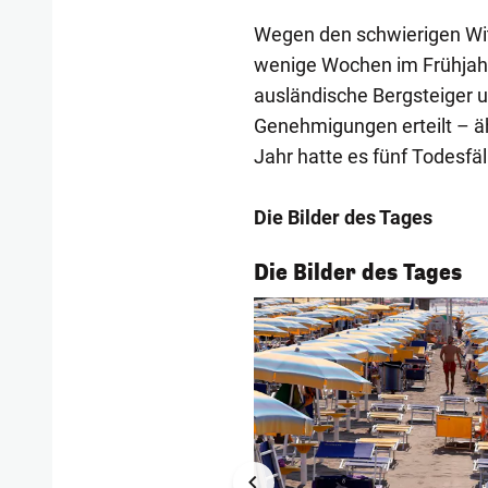
Wegen den schwierigen Wit
wenige Wochen im Frühjahr
ausländische Bergsteiger 
Genehmigungen erteilt – äh
Jahr hatte es fünf Todesfä
Die Bilder des Tages
1/53
Die Bilder des Tages