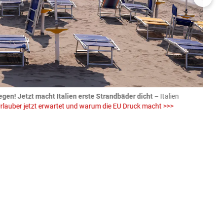
egen! Jetzt macht Italien erste Strandbäder dicht
– Italien
04.08
rlauber jetzt erwartet und warum die EU Druck macht >>>
von E
Einw
iStock (