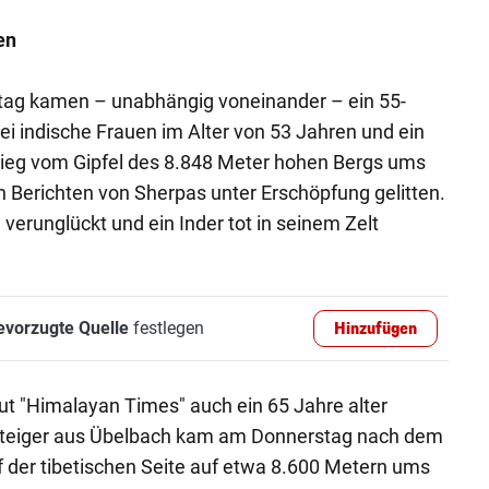
en
ag kamen – unabhängig voneinander – ein 55-
ei indische Frauen im Alter von 53 Jahren und ein
stieg vom Gipfel des 8.848 Meter hohen Bergs ums
ch Berichten von Sherpas unter Erschöpfung gelitten.
 verunglückt und ein Inder tot in seinem Zelt
evorzugte Quelle
festlegen
Hinzufügen
aut "Himalayan Times" auch ein 65 Jahre alter
gsteiger aus Übelbach kam am Donnerstag nach dem
f der tibetischen Seite auf etwa 8.600 Metern ums