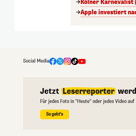
Kölner Karnevalist 
Apple investiert n
Social Media
Jetzt
Leserreporter
werd
Für jedes Foto in "Heute" oder jedes Video auf
So geht's