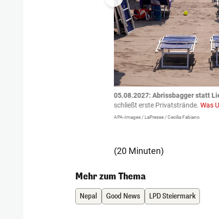
tzte.
Zu einem tragischen
05.08.2027:
Abrissbagger statt Li
igen gekommen.
Bei einem Frontal-
schließt erste Privatstrände.
Was U
APA-Images / LaPresse / Cecilia Fabiano
(20 Minuten)
Mehr zum Thema
Nepal
Good News
LPD Steiermark