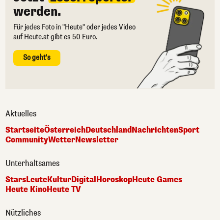
werden.
Für jedes Foto in "Heute" oder jedes Video
auf Heute.at gibt es 50 Euro.
So geht's
Aktuelles
Startseite
Österreich
Deutschland
Nachrichten
Sport
Community
Wetter
Newsletter
Unterhaltsames
Stars
Leute
Kultur
Digital
Horoskop
Heute Games
Heute Kino
Heute TV
Nützliches