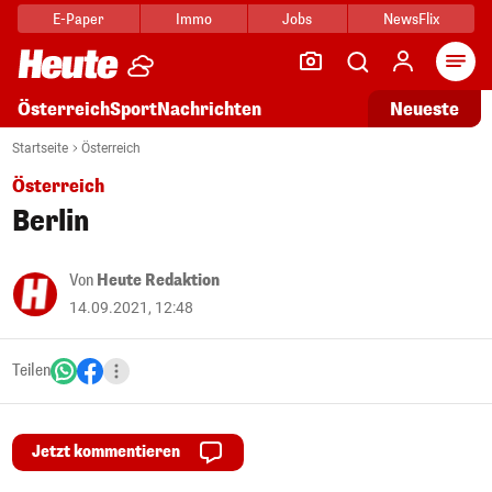
E-Paper
Immo
Jobs
NewsFlix
Arti
Österreich
Sport
Nachrichten
Neueste
Startseite
Österreich
Österreich
Berlin
Von
Heute Redaktion
14.09.2021, 12:48
Teilen
Jetzt kommentieren