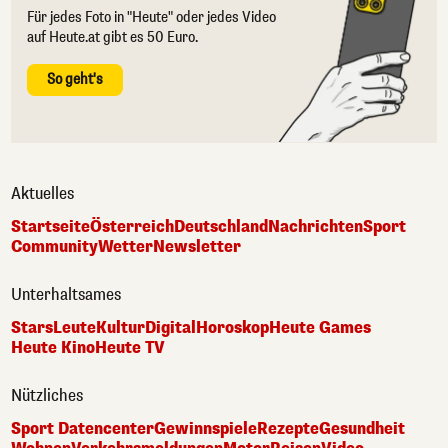
Für jedes Foto in "Heute" oder jedes Video
auf Heute.at gibt es 50 Euro.
So geht's
Aktuelles
Startseite
Österreich
Deutschland
Nachrichten
Sport
Community
Wetter
Newsletter
Unterhaltsames
Stars
Leute
Kultur
Digital
Horoskop
Heute Games
Heute Kino
Heute TV
Nützliches
Sport Datencenter
Gewinnspiele
Rezepte
Gesundheit