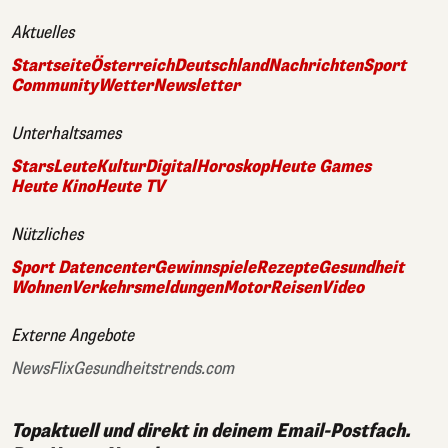
Aktuelles
Startseite
Österreich
Deutschland
Nachrichten
Sport
Community
Wetter
Newsletter
Unterhaltsames
Stars
Leute
Kultur
Digital
Horoskop
Heute Games
Heute Kino
Heute TV
Nützliches
Sport Datencenter
Gewinnspiele
Rezepte
Gesundheit
Wohnen
Verkehrsmeldungen
Motor
Reisen
Video
Externe Angebote
NewsFlix
Gesundheitstrends.com
Topaktuell und direkt in deinem Email-Postfach.