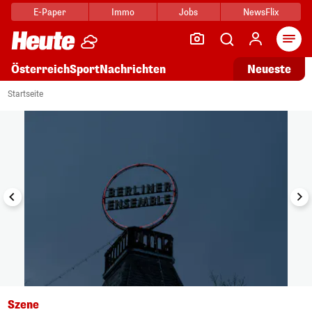
E-Paper
Immo
Jobs
NewsFlix
Arti
Österreich
Sport
Nachrichten
Neueste
i
1/17
Startseite
Szene