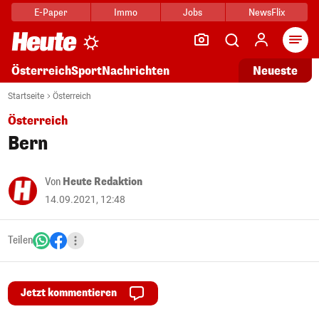
E-Paper
Immo
Jobs
NewsFlix
Arti
Österreich
Sport
Nachrichten
Neueste
Startseite
Österreich
Österreich
Bern
Von
Heute Redaktion
14.09.2021, 12:48
Teilen
Jetzt kommentieren