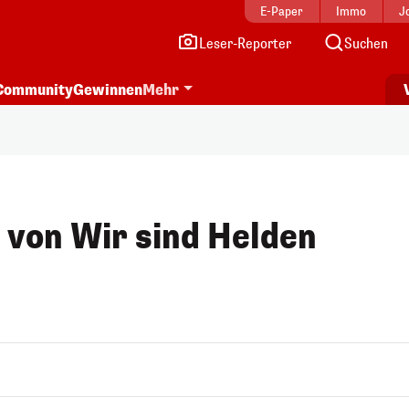
E-Paper
Immo
J
Leser-Reporter
Suchen
Community
Gewinnen
Mehr
n von Wir sind Helden