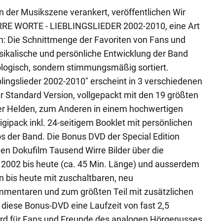
in der Musikszene verankert, veröffentlichen Wir
RE WORTE - LIEBLINGSLIEDER 2002-2010, eine Art
nn: Die Schnittmenge der Favoriten von Fans und
sikalische und persönliche Entwicklung der Band
ologisch, sondern stimmungsmäßig sortiert.
blingslieder 2002-2010" erscheint in 3 verschiedenen
r Standard Version, vollgepackt mit den 19 größten
der Helden, zum Anderen in einem hochwertigen
gipack inkl. 24-seitigem Booklet mit persönlichen
os der Band. Die Bonus DVD der Special Edition
uen Dokufilm Tausend Wirre Bilder über die
 2002 bis heute (ca. 45 Min. Länge) und ausserdem
n bis heute mit zuschaltbaren, neu
ntaren und zum größten Teil mit zusätzlichen
diese Bonus-DVD eine Laufzeit von fast 2,5
rd für Fans und Freunde des analogen Hörgenusses