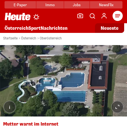
E-Paper
Immo
Jobs
NewsFlix
Arti
Österreich
Sport
Nachrichten
Neueste
Startseite
Österreich
Oberösterreich
i
Mutter warnt im Internet