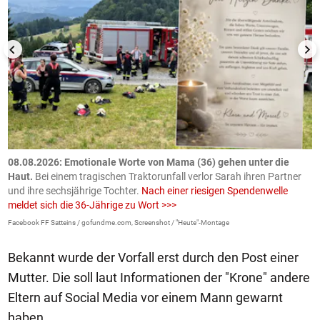
m
08.08.2026: Emotionale Worte von Mama (36) gehen unter die
0
Haut.
Bei einem tragischen Traktorunfall verlor Sarah ihren Partner
B
und ihre sechsjährige Tochter.
Nach einer riesigen Spendenwelle
S
meldet sich die 36-Jährige zu Wort >>>
La
Facebook FF Satteins / gofundme.com, Screenshot / "Heute"-Montage
Bekannt wurde der Vorfall erst durch den Post einer
Mutter. Die soll laut Informationen der "Krone" andere
Eltern auf Social Media vor einem Mann gewarnt
haben.