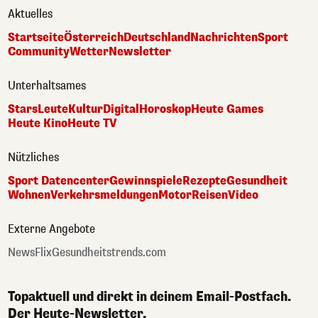
Aktuelles
Startseite
Österreich
Deutschland
Nachrichten
Sport
Community
Wetter
Newsletter
Unterhaltsames
Stars
Leute
Kultur
Digital
Horoskop
Heute Games
Heute Kino
Heute TV
Nützliches
Sport Datencenter
Gewinnspiele
Rezepte
Gesundheit
Wohnen
Verkehrsmeldungen
Motor
Reisen
Video
Externe Angebote
NewsFlix
Gesundheitstrends.com
Topaktuell und direkt in deinem Email-Postfach.
Der Heute-Newsletter.