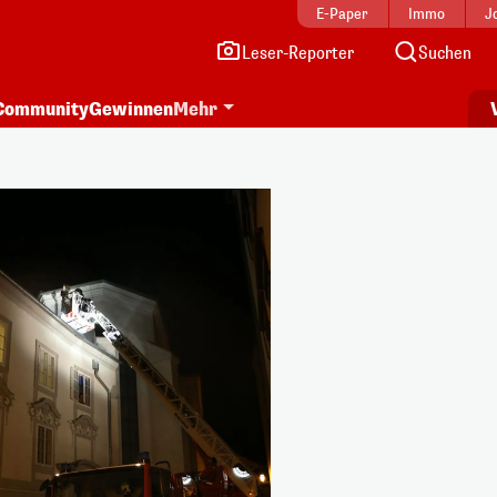
E-Paper
Immo
J
Leser-Reporter
Suchen
Community
Gewinnen
Mehr