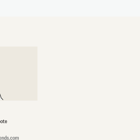
ote
ends.com