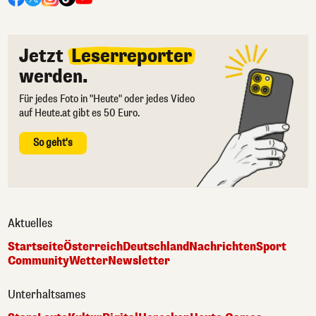
Jetzt
Leserreporter
werden.
Für jedes Foto in "Heute" oder jedes Video
auf Heute.at gibt es 50 Euro.
So geht's
Aktuelles
Startseite
Österreich
Deutschland
Nachrichten
Sport
Community
Wetter
Newsletter
Unterhaltsames