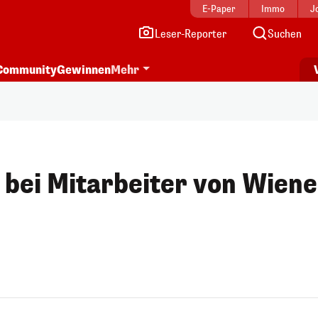
E-Paper
Immo
J
Leser-Reporter
Suchen
Community
Gewinnen
Mehr
bei Mitarbeiter von Wiene