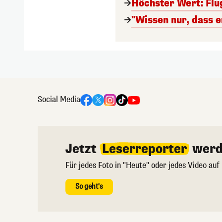
Höchster Wert: Flu
"Wissen nur, dass e
Social Media
Jetzt
Leserreporter
werd
Für jedes Foto in "Heute" oder jedes Video auf
So geht's