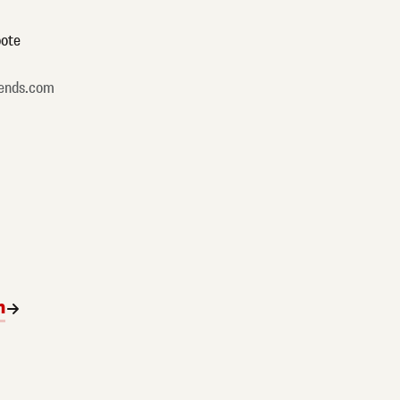
ote
ends.com
n