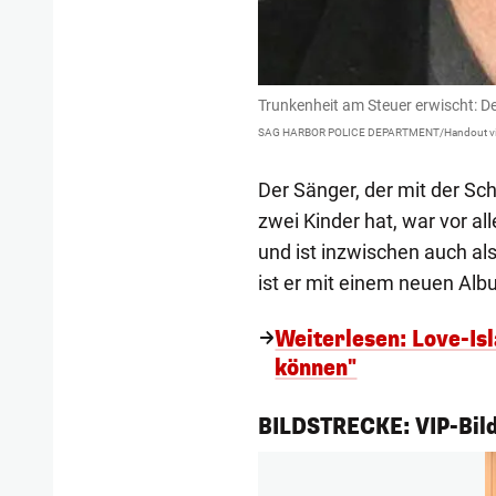
Trunkenheit am Steuer erwischt: D
SAG HARBOR POLICE DEPARTMENT/Handout vi
Der Sänger, der mit der Sc
zwei Kinder hat, war vor 
und ist inzwischen auch als
ist er mit einem neuen Alb
Weiterlesen: Love-Isl
können"
1/231
BILDSTRECKE: VIP-Bild