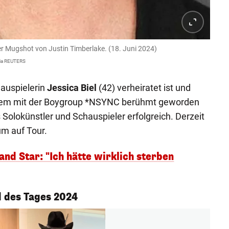
er Mugshot von Justin Timberlake. (18. Juni 2024)
a REUTERS
hauspielerin
Jessica Biel
(42) verheiratet ist und
allem mit der Boygroup *NSYNC berühmt geworden
 Solokünstler und Schauspieler erfolgreich. Derzeit
um auf Tour.
and Star: "Ich hätte wirklich sterben
 des Tages 2024