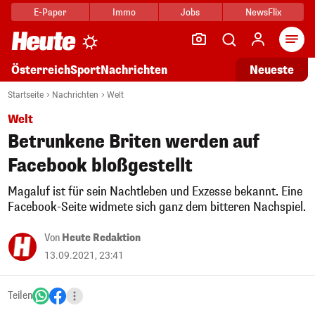
E-Paper
Immo
Jobs
NewsFlix
Arti
Österreich
Sport
Nachrichten
Neueste
Startseite
Nachrichten
Welt
Welt
Betrunkene Briten werden auf
Facebook bloßgestellt
Magaluf ist für sein Nachtleben und Exzesse bekannt. Eine
Facebook-Seite widmete sich ganz dem bitteren Nachspiel.
Von
Heute Redaktion
13.09.2021, 23:41
Teilen