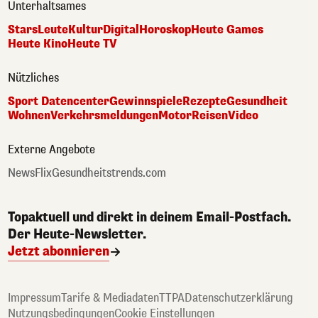
Unterhaltsames
Stars
Leute
Kultur
Digital
Horoskop
Heute Games
Heute Kino
Heute TV
Nützliches
Sport Datencenter
Gewinnspiele
Rezepte
Gesundheit
Wohnen
Verkehrsmeldungen
Motor
Reisen
Video
Externe Angebote
NewsFlix
Gesundheitstrends.com
Topaktuell und direkt in deinem Email-Postfach.
Der Heute-Newsletter.
Jetzt abonnieren
Impressum
Tarife & Mediadaten
TTPA
Datenschutzerklärung
Nutzungsbedingungen
Cookie Einstellungen