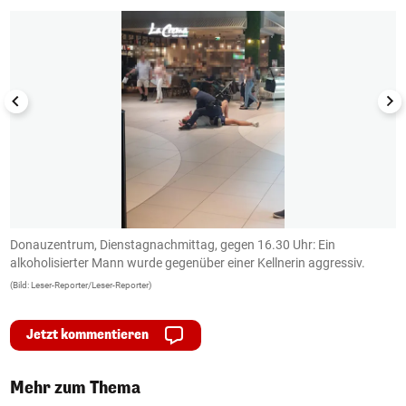
Donauzentrum, Dienstagnachmittag, gegen 16.30 Uhr: Ein
D
alkoholisierter Mann wurde gegenüber einer Kellnerin aggressiv.
a
(Bild: Leser-Reporter/Leser-Reporter)
(B
Jetzt kommentieren
Mehr zum Thema