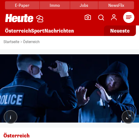
E-Paper
Immo
Jobs
NewsFlix
Arti
Österreich
Sport
Nachrichten
Neueste
Startseite
Österreich
i
Österreich