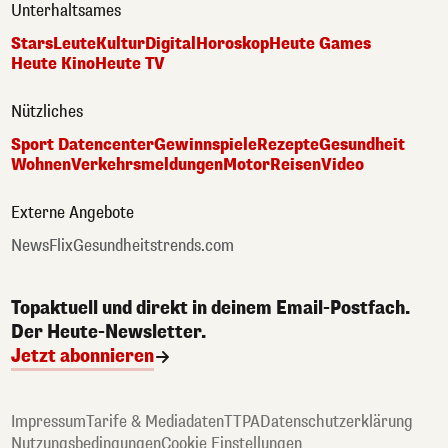
Unterhaltsames
Stars
Leute
Kultur
Digital
Horoskop
Heute Games
Heute Kino
Heute TV
Nützliches
Sport Datencenter
Gewinnspiele
Rezepte
Gesundheit
Wohnen
Verkehrsmeldungen
Motor
Reisen
Video
Externe Angebote
NewsFlix
Gesundheitstrends.com
Topaktuell und direkt in deinem Email-Postfach.
Der Heute-Newsletter.
Jetzt abonnieren
Impressum
Tarife & Mediadaten
TTPA
Datenschutzerklärung
Nutzungsbedingungen
Cookie Einstellungen