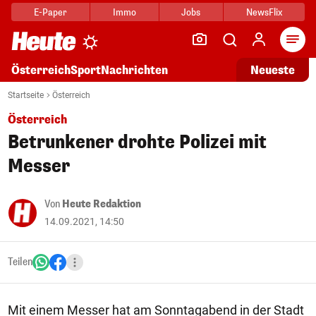
E-Paper
Immo
Jobs
NewsFlix
Arti
Österreich
Sport
Nachrichten
Neueste
Startseite
Österreich
Österreich
Betrunkener drohte Polizei mit
Messer
Von
Heute Redaktion
14.09.2021, 14:50
Teilen
Mit einem Messer hat am Sonntagabend in der Stadt