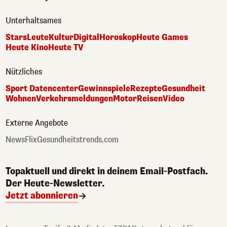
Unterhaltsames
Stars
Leute
Kultur
Digital
Horoskop
Heute Games
Heute Kino
Heute TV
Nützliches
Sport Datencenter
Gewinnspiele
Rezepte
Gesundheit
Wohnen
Verkehrsmeldungen
Motor
Reisen
Video
Externe Angebote
NewsFlix
Gesundheitstrends.com
Topaktuell und direkt in deinem Email-Postfach.
Der Heute-Newsletter.
Jetzt abonnieren