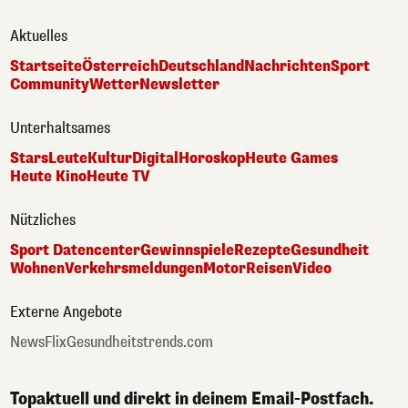
Aktuelles
Startseite
Österreich
Deutschland
Nachrichten
Sport
Community
Wetter
Newsletter
Unterhaltsames
Stars
Leute
Kultur
Digital
Horoskop
Heute Games
Heute Kino
Heute TV
Nützliches
Sport Datencenter
Gewinnspiele
Rezepte
Gesundheit
Wohnen
Verkehrsmeldungen
Motor
Reisen
Video
Externe Angebote
NewsFlix
Gesundheitstrends.com
Topaktuell und direkt in deinem Email-Postfach.