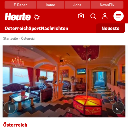
E-Paper
Immo
Jobs
NewsFlix
Arti
Österreich
Sport
Nachrichten
Neueste
Startseite
Österreich
i
Österreich